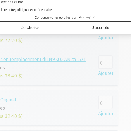
us 29,70 $)
- Original
ges
Ajouter
us 77,70 $)
eur en remplacement du N9K03AN #65XL
ges
Ajouter
us 38,40 $)
riginal
ges
Ajouter
us 32,40 $)