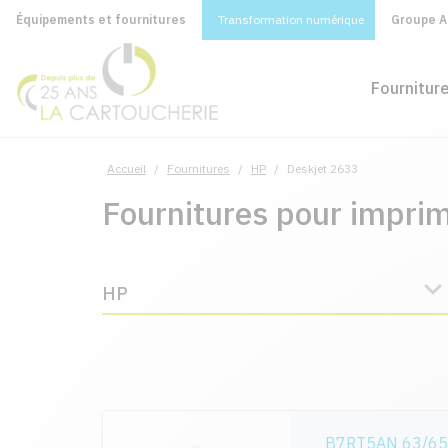
Équipements et fournitures
Transformation numérique
Groupe A&
Fournitur
Accueil
/
Fournitures
/
HP
/
Deskjet 2633
Fournitures pour impri
HP
B7RT5AN 63/65XL