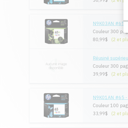
30,99$
(2 et pl
N9K03AN #65XL 
Couleur 300 pa
80,99$
(2 et pl
Réusiné supéri
Couleur 300 pa
39,99$
(2 et pl
N9K01AN #65 - O
Couleur 100 pa
33,99$
(2 et pl