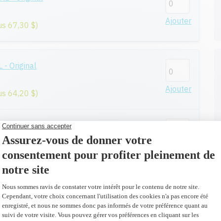
Ajouter
us 67,30 $)
- Original
Ajouter
us 64,20 $)
eur en remplacement du N9K04AN #65XL
Ajouter
us 35,60 $)
riginal
Ajouter