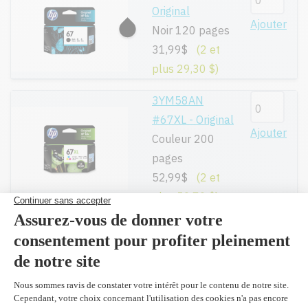
Original
Ajouter
Noir 120 pages
31,99$
(2 et
plus 29,30 $)
3YM58AN
#67XL - Original
Ajouter
Couleur 200
pages
52,99$
(2 et
plus 50,70 $)
Réusiné
supérieur en
Ajouter
remplacement
du 3YM58AN
#67XL