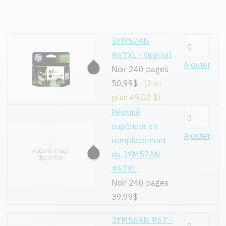
3YM57AN
#67XL - Original
Ajouter
Noir 240 pages
50,99$
(2 et
plus 49,00 $)
Réusiné
supérieur en
Ajouter
remplacement
du 3YM57AN
#67XL
Noir 240 pages
39,99$
3YM56AN #67 -