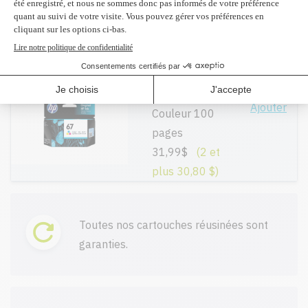
Couleur 200
pages
37,99$
3YM55AN #67 -
Original
Ajouter
Couleur 100
pages
31,99$
(2 et
plus 30,80 $)
Toutes nos cartouches réusinées sont
garanties.