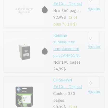
#61XL - Original
Ajouter
Noir 360 pages
72,99$
(2 et
plus 70,10 $)
Réusiné
supérieur en
Ajouter
remplacement
du LCAHP61NL
Noir 190 pages
24,99$
CH564WN
#61XL - Original
Ajouter
Couleur 330
pages
98,99$
(2 et