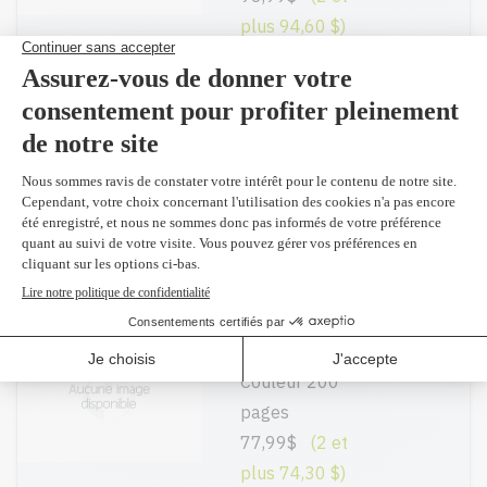
plus 94,60 $)
Réusiné
supérieur en
Ajouter
remplacement
du CH564WN
#61XL
Couleur 330
pages
39,99$
C0PA5AN #61 -
Original
Ajouter
Couleur 200
pages
77,99$
(2 et
plus 74,30 $)