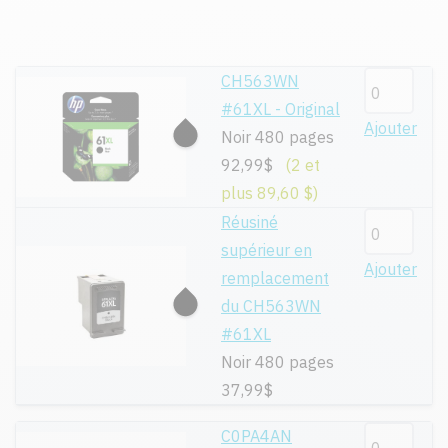
CH563WN
#61XL - Original
Ajouter
Noir 480 pages
92,99$
(2 et
plus 89,60 $)
Réusiné
supérieur en
Ajouter
remplacement
du CH563WN
#61XL
Noir 480 pages
37,99$
C0PA4AN