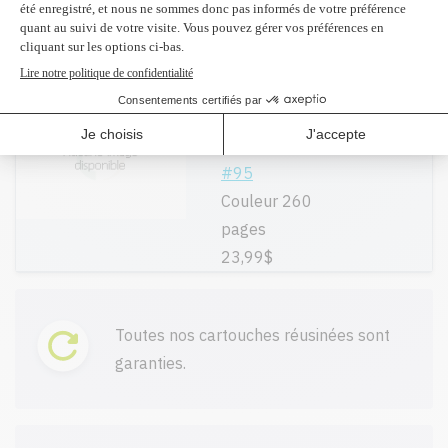
82,99$
(2 et
plus 79,30 $)
Réusiné
supérieur en
Ajouter
remplacement
du C8766WN
#95
Couleur 260
pages
23,99$
Toutes nos cartouches réusinées sont
garanties.