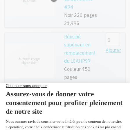
#94
Noir 220 pages
21,99$
Réusiné
supérieur en
Ajouter
remplacement
du LCAHP97
Couleur 450
pages
31,99$
C8766WN #95 -
Original
Ajouter
Couleur 260
pages