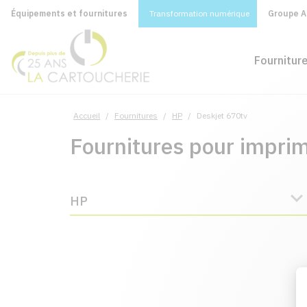
Équipements et fournitures
Transformation numérique
Groupe A&
Fournitur
Accueil
/
Fournitures
/
HP
/
Deskjet 670tv
Fournitures pour impri
HP