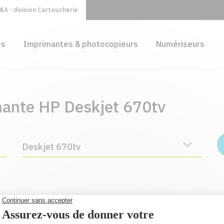
A - division Cartoucherie
es
Imprimantes & photocopieurs
Numériseurs
mante HP Deskjet 670tv
Deskjet 670tv