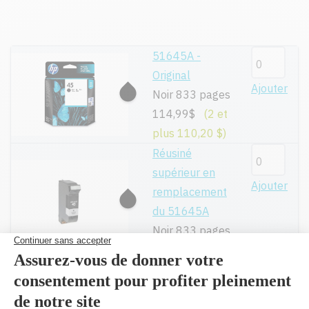
51645A -
Original
Ajouter
Noir 833 pages
114,99$
(2 et
plus 110,20 $)
Réusiné
supérieur en
Ajouter
remplacement
du 51645A
Noir 833 pages
49,99$
Toutes nos cartouches réusinées sont