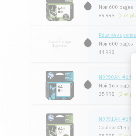
Noir 600 pages
89,99$
(2 et pl
Réusiné supéri
Noir 600 pages
44,99$
N9J90AN #64 - O
Noir 165 pages
35,99$
(2 et pl
N9J91AN #64XL -
Couleur 415 pa