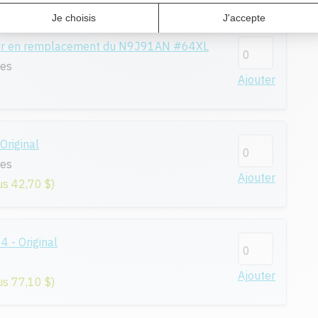
us 94,60 $)
eur en remplacement du N9J91AN #64XL
ges
Ajouter
riginal
ges
Ajouter
us 42,70 $)
- Original
Ajouter
us 77,10 $)