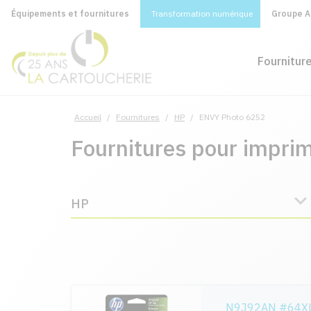
Équipements et fournitures
Transformation numérique
Groupe A&
Fournitur
Accueil
/
Fournitures
/
HP
/
ENVY Photo 6252
Fournitures pour impr
HP
N9J92AN #64XL -