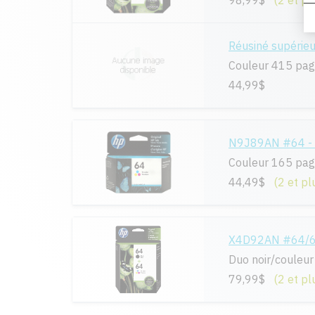
98,99$
(2 et pl
Réusiné supéri
Couleur 415 pa
44,99$
N9J89AN #64 - O
Couleur 165 pa
44,49$
(2 et pl
X4D92AN #64/64 
Duo noir/couleur
79,99$
(2 et pl