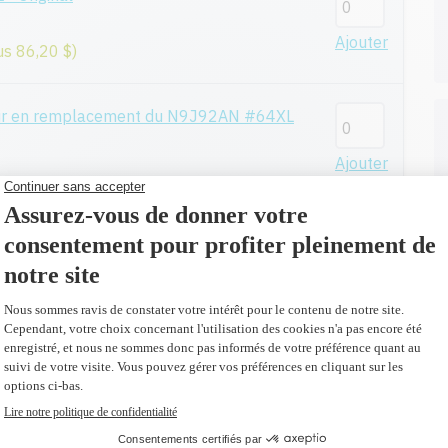
Ajouter
us 86,20 $)
eur en remplacement du N9J92AN #64XL
Ajouter
riginal
Ajouter
us 34,60 $)
 Original
ges
Ajouter