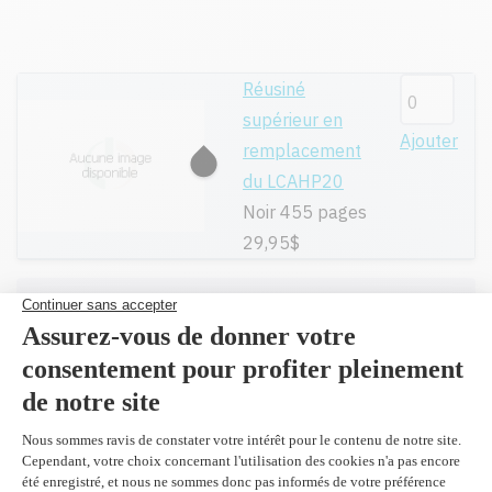
Réusiné
supérieur en
Ajouter
remplacement
du LCAHP20
Noir 455 pages
29,95$
Toutes nos cartouches réusinées sont
garanties.
Livraison gratuite sur tout achat de