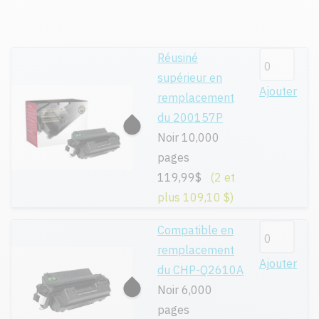
Réusiné
supérieur en
Ajouter
remplacement
du 200157P
Noir 10,000
pages
119,99$
(2 et
plus 109,10 $)
Compatible en
remplacement
Ajouter
du CHP-Q2610A
Noir 6,000
pages