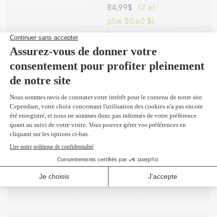
84,99$
(2 et
plus 80,60 $)
Réusiné
supérieur en
Ajouter
remplacement
du CHP-Q2610A
Noir 6,000
pages
99,99$
(2 et
plus 91,00 $)
Toutes nos cartouches réusinées sont
garanties.