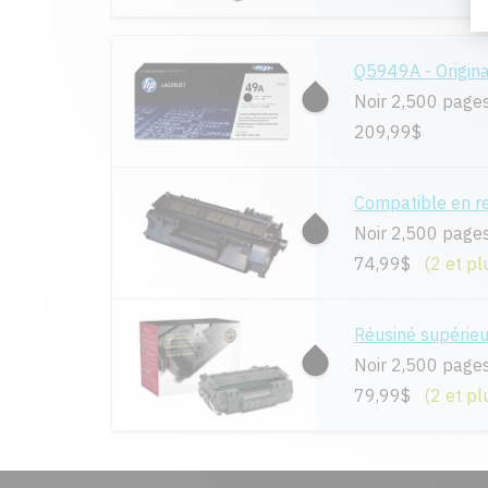
Q5949A - Origina
Noir 2,500 page
209,99$
Compatible en 
Noir 2,500 page
74,99$
(2 et pl
Réusiné supérie
Noir 2,500 page
79,99$
(2 et pl