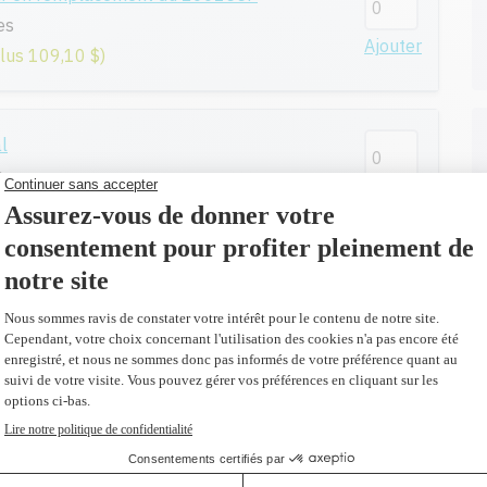
es
Ajouter
plus 109,10 $)
l
s
Ajouter
remplacement du Q5949X
s
Ajouter
us 85,40 $)
ur en remplacement du Q5949X
s
Ajouter
us 86,40 $)