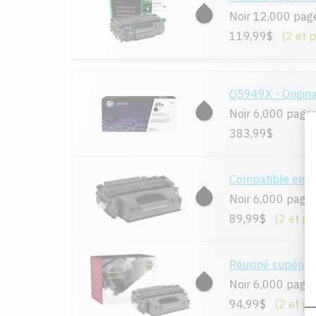
Noir 12,000 pag
119,99$
(2 et 
Q5949X - Origina
Noir 6,000 page
383,99$
Compatible en 
Noir 6,000 page
89,99$
(2 et pl
Réusiné supérie
Noir 6,000 page
94,99$
(2 et pl