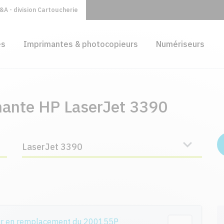
A - division Cartoucherie
es
Imprimantes & photocopieurs
Numériseurs
mante HP LaserJet 3390
LaserJet 3390
ur en remplacement du 200155P