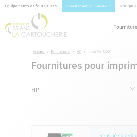
Équipements et fournitures
Transformation numérique
Groupe A&
Fournitur
Accueil
/
Fournitures
/
HP
/
LaserJet 3390
Fournitures pour impri
HP
Réusiné supérie