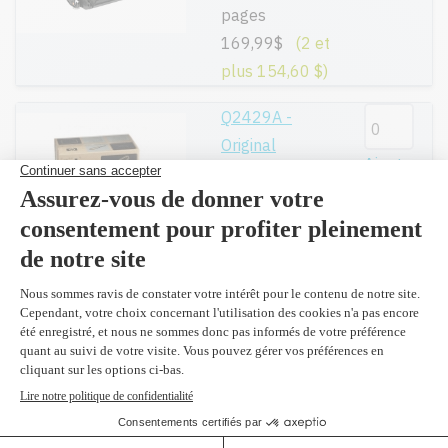
pages
169,99$
(2 et
plus 154,60 $)
Q2429A -
Original
Ajouter
Kit de
maintenance
469,99$
Réusiné
supérieur en
Ajouter
remplacement
du Q2429A
Kit de
maintenance
319,99$
(2 et