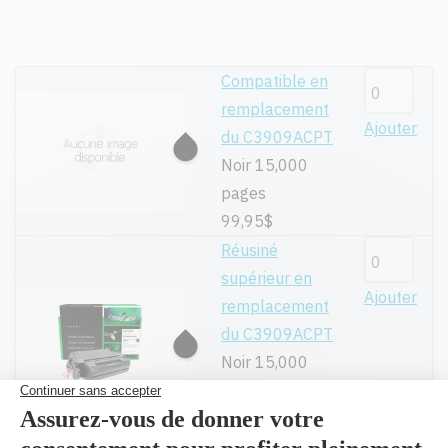
Compatible en
remplacement
Ajouter
du C3909ACPT
Noir 15,000
pages
99,95$
Réusiné
supérieur en
Ajouter
remplacement
du C3909ACPT
Noir 15,000
pages
219,99$
(2 et
plus 216,40 $)