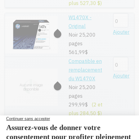
plus 527,30 $)
W1470X -
Original
Ajouter
Noir 25,200
pages
561,99$
Compatible en
remplacement
Ajouter
du W1470X
Noir 25,200
pages
299,99$
(2 et
plus 284,50 $)
W1470A -
Original