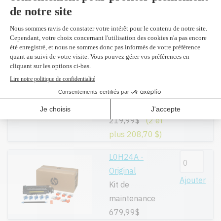
Ajouter
Noir 10,500
pages
349,99$
Compatible en
remplacement
Ajouter
du W1470A
Noir 10,500
pages
219,99$
(2 et
plus 208,70 $)
L0H24A -
Original
Ajouter
Kit de
maintenance
679,99$