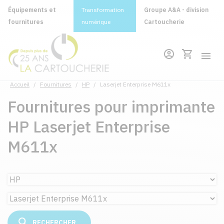
Équipements et
Transformation
Groupe A&A - division
fournitures
numérique
Cartoucherie
Accueil
/
Fournitures
/
HP
/
Laserjet Enterprise M611x
Fournitures pour imprimante
HP Laserjet Enterprise
M611x