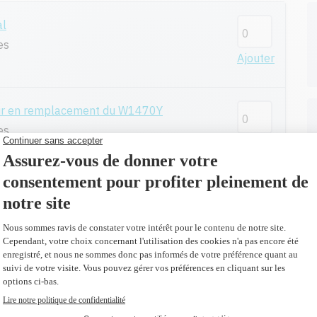
al
es
Ajouter
eur en remplacement du W1470Y
es
Ajouter
plus 527,30 $)
al
es
Ajouter
remplacement du W1470X
es