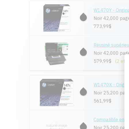
W1470Y - Origin
Noir 42,000 pag
773,99$
Réusiné supéri
Noir 42,000 pag
579,99$
(2 et 
W1470X - Origin
Noir 25,200 pag
561,99$
Compatible en 
Noir 25,200 pag