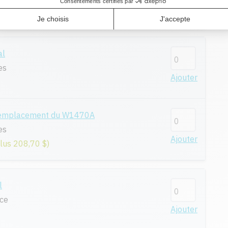
Ajouter
plus 284,50 $)
al
es
Ajouter
remplacement du W1470A
es
Ajouter
plus 208,70 $)
l
nce
Ajouter