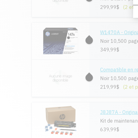
299,99$
(2 et 
W1470A - Origin
Noir 10,500 pag
349,99$
Compatible en 
Noir 10,500 pag
219,99$
(2 et 
J8J87A - Origina
Kit de maintena
639,99$