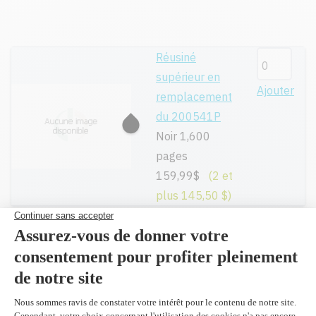
Réusiné
supérieur en
Ajouter
remplacement
du 200541P
Noir 1,600
pages
159,99$
(2 et
plus 145,50 $)
Toutes nos cartouches réusinées sont
garanties.