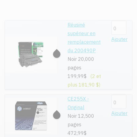
Réusiné
supérieur en
Ajouter
remplacement
du 200490P
Noir 20,000
pages
199,99$
(2 et
plus 181,90 $)
CE255X -
Original
Ajouter
Noir 12,500
pages
472,99$