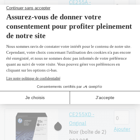
CE255A -
Original
Ajouter
Noir 6,000
pages
304,99$
Compatible en
remplacement
Ajouter
du CE255A
Noir 6,000
pages
109,99$
(2 et
plus 104,40 $)
CE255XD -
Original
Ajouter
Noir (boîte de 2)