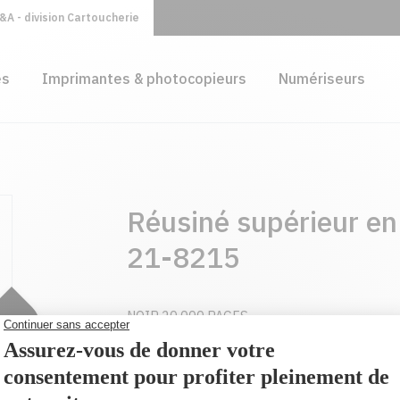
A - division Cartoucherie
es
Imprimantes & photocopieurs
Numériseurs
Réusiné supérieur e
21-8215
NOIR 20,000 PAGES
En optant pour les cartouches réusinée de
faites le choix d'un produits alliant qualit