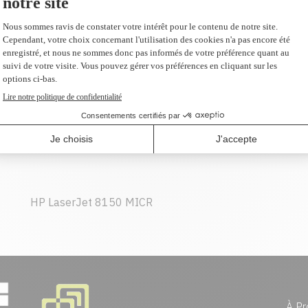
avons tissé des liens avec les principaux a
de recherche et développement de classe
199,95 $
(2 et plus 190,20 $ CAD)
AJOUTER AU PANIER
HP LaserJet 8150 MICR
À Pr