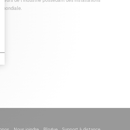
cteurs de l'industrie possédant des installations
 mondiale.
opos
Nous joindre
Blogue
Support à distance