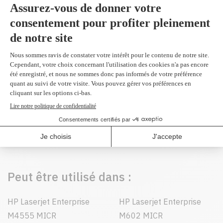
Produit(s) alternatif(s)
Réusiné supérieur en
remplacement du 02-
81351-001
noir 24,000 pages
419,99 $
(2 et plus
399,40 $)
Peut être utilisé dans :
HP Laserjet Enterprise
HP Laserjet Enterprise
M4555 MICR
M602 MICR