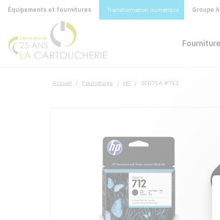
Équipements et fournitures
Transformation numérique
Groupe A&
Fournitur
Accueil
/
Fournitures
/
HP
/
3ED71A #712