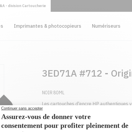
A - division Cartoucherie
es
Imprimantes & photocopieurs
Numériseurs
3ED71A #712 - Origi
NOIR 80ML
Les cartouches d'encre HP authentiques 
durables et de qualité laser, page après 
attendez de cartouches spécialement con
HP.