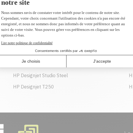
116,99 $
(2 et plus 111,80 $ CAD)
AJOUTER AU PANIER
HP Designjet Studio Steel
H
HP Designjet T250
H