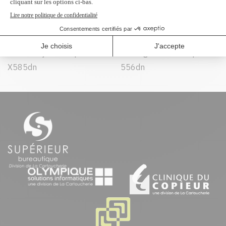
Peut être utilisé dans :
HP Officejet Enterprise
HP PageWide Enterprise
X585dn
556dn