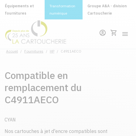
Équipements et
Transformation
Groupe A&A - division
fournitures
numérique
Cartoucherie
Accueil
/
Fournitures
/
HP
/
C4911AECO
Compatible en
remplacement du
C4911AECO
CYAN
Nos cartouches à jet d'encre compatibles sont