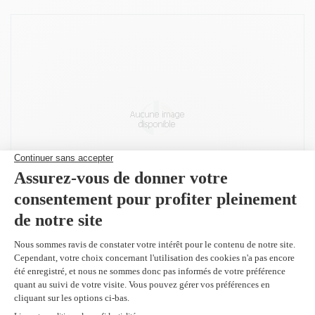
Peut être utilisé dans :
HP Color LaserJet 5500
HP Color LaserJet