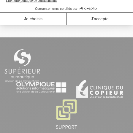
5500dn
HP Color LaserJet
5500dtn
SUPPORT