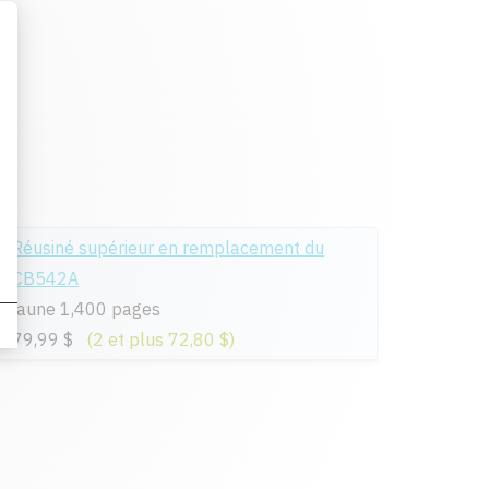
Réusiné supérieur en remplacement du
CB542A
jaune 1,400 pages
79,99 $
(2 et plus 72,80 $)