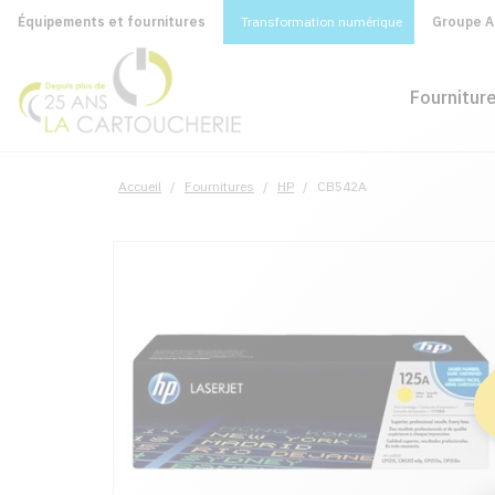
Équipements et fournitures
Transformation numérique
Groupe A&
Fournitur
Accueil
/
Fournitures
/
HP
/
CB542A