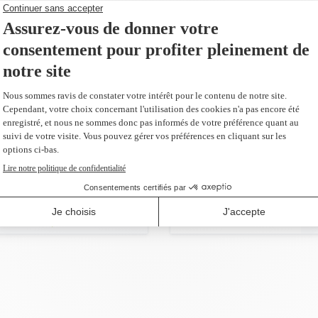
151,99 $
AJOUTER AU PANIER
emplacement du
es
us 66,40 $)