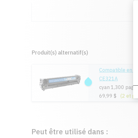
Produit(s) alternatif(s)
Compatible en r
CE321A
cyan 1,300 page
69,99 $
(2 et pl
Peut être utilisé dans :