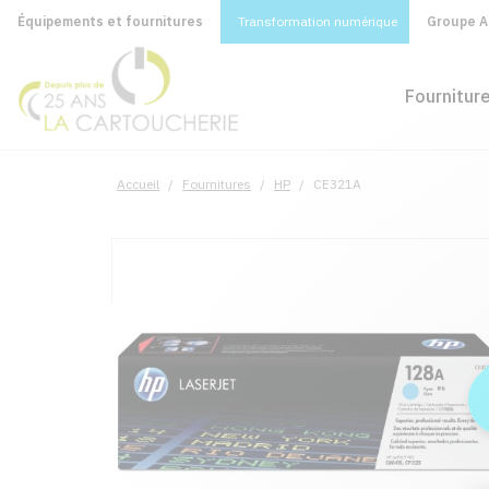
Équipements et fournitures
Transformation numérique
Groupe A&
Fournitur
Accueil
/
Fournitures
/
HP
/
CE321A