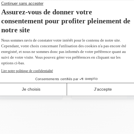
141,99 $
AJOUTER AU PANIER
emplacement du
s
us 66,40 $)