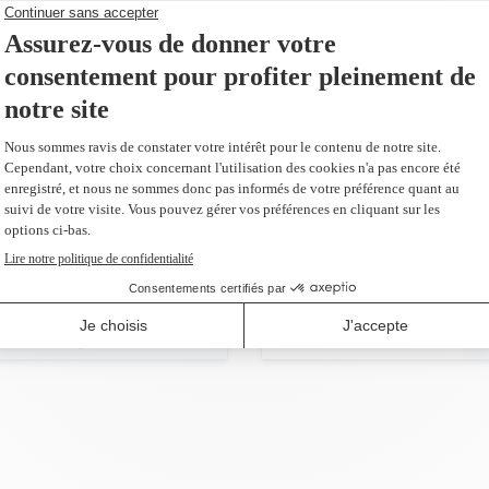
141,99 $
AJOUTER AU PANIER
emplacement du
pages
us 66,40 $)