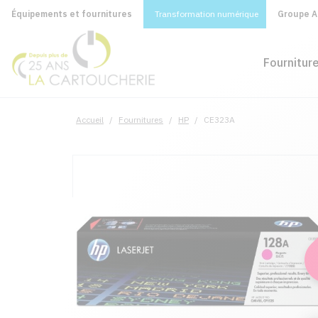
Équipements et fournitures
Transformation numérique
Groupe A&
Fournitur
Accueil
/
Fournitures
/
HP
/
CE323A