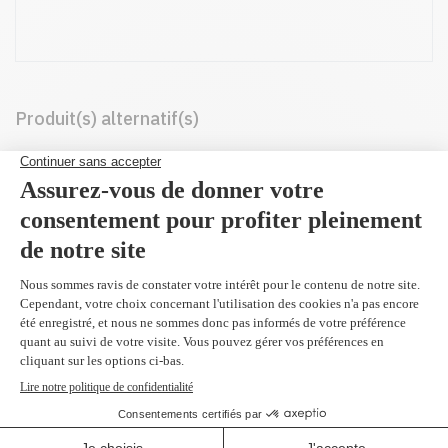
Produit(s) alternatif(s)
CE341A - Original
cyan 16,000 pages
905,99 $
Réusiné supérieur en
remplacement du
CE341A
cyan 16,000 pages
259,99 $
(2 et plus