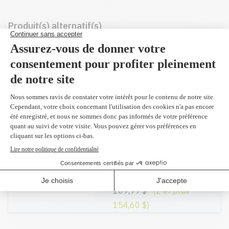
Produit(s) alternatif(s)
Compatible en
remplacement du
CE740A
noir 7,000 pages
149,95 $
Réusiné supérieur en
remplacement du
CE740A
noir 7,000 pages
169,99 $
(2 et plus
154,60 $)