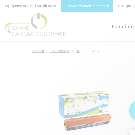
Équipements et fournitures
Transformation numérique
Groupe A&
Fournitur
Accueil
/
Fournitures
/
HP
/
CE741A