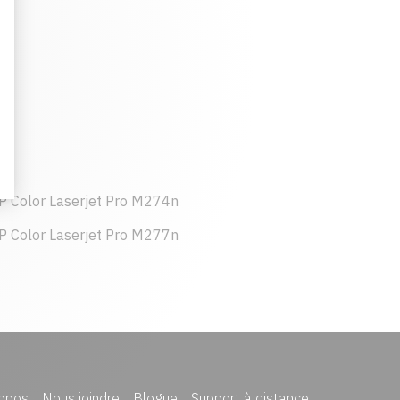
P Color Laserjet Pro M274n
P Color Laserjet Pro M277n
opos
Nous joindre
Blogue
Support à distance