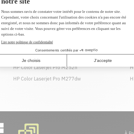
607,99 $
AJOUTER AU PANIER
HP Color Laserjet Pro M252n
H
HP Color Laserjet Pro M277dw
H
À Pr