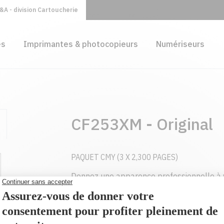
A - division Cartoucherie
es
Imprimantes & photocopieurs
Numériseurs
CF253XM - Original
PAQUET CMY (3 X 2,300 PAGES)
Donnez une apparence professionnelle à 
grâce aux cartouches de toner HP LaserJe
conçues pour votre imprimante.