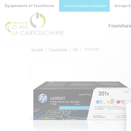
Équipements et fournitures
Transformation numérique
Groupe A&
Fournitur
Accueil
/
Fournitures
/
HP
/
CF253XM