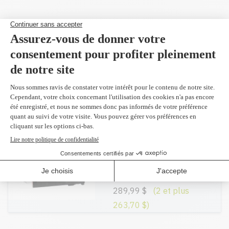
Produit(s) alternatif(s)
Compatible en
remplacement du
CF303A
magenta 32,000 pages
269,95 $
Réusiné supérieur en
remplacement du
CF303A
magenta 32,000 pages
289,99 $
(2 et plus
263,70 $)