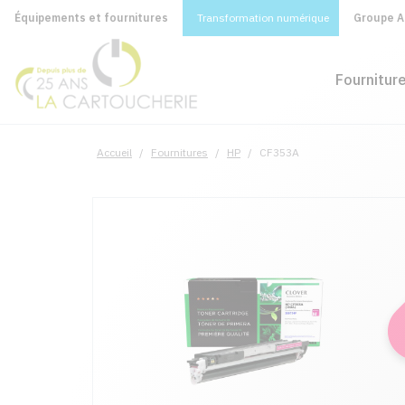
Équipements et fournitures
Transformation numérique
Groupe A&
Fournitur
Accueil
/
Fournitures
/
HP
/
CF353A