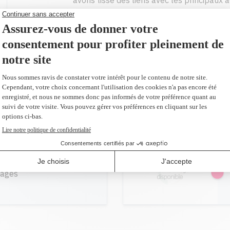
avons tissé des liens avec les principaux a
de recherche et développement de classe
81,99 $
(2 et plus 74,60 $ CAD)
AJOUTER AU PANIER
l
pages