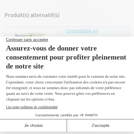
Produit(s) alternatif(s)
Compatible en
remplacement du
CF360X
noir 12,500 pages
159,95 $
Réusiné supérieur en
remplacement du
CF360X
noir 12,500 pages
179,99 $
(2 et plus
163,70 $)