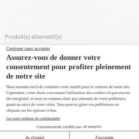
Produit(s) alternatif(s)
CF362X - Original
jaune 9,500 pages
624,99 $
Réusiné supérieur en
remplacement du
CF362X
jaune 9,500 pages
199,99 $
(2 et plus