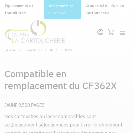
Équipements et
Transformation
Groupe A&A - division
fournitures
numérique
Cartoucherie
Accueil
/
Fournitures
/
HP
/
CF362X
Compatible en
remplacement du CF362X
JAUNE 9,500 PAGES
Nos cartouches au laser compatibles sont
soigneusement sélectionnées pour livrer le rendement