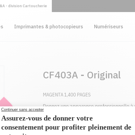
A - division Cartoucherie
es
Imprimantes & photocopieurs
Numériseurs
CF403A - Original
MAGENTA 1,400 PAGES
Donnez une apparence professionnelle à 
grâce aux cartouches de toner HP LaserJe
conçues pour votre imprimante.