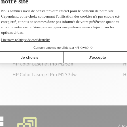
166,99 $
AJOUTER AU PANIER
HP Color Laserjet Pro M252n
H
HP Color Laserjet Pro M277dw
H
À Pr