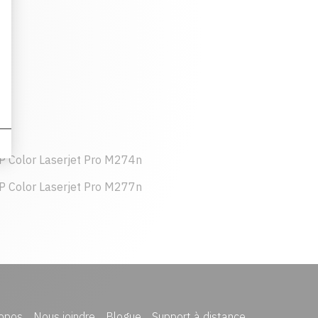
P Color Laserjet Pro M274n
P Color Laserjet Pro M277n
opos
Nous joindre
Blogue
Support à distance