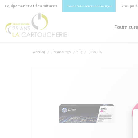
Équipements et fournitures
Transformation numérique
Groupe A&
Fournitur
Accueil
/
Fournitures
/
HP
/
CF403A