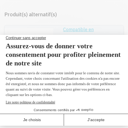
Produit(s) alternatif(s)
Compatible en
remplacement du
CF460X
noir 27,000 pages
275,99 $
Réusiné supérieur en
remplacement du
CF460X
noir 27,000 pages
359,99 $
(2 et plus
324,90 $)