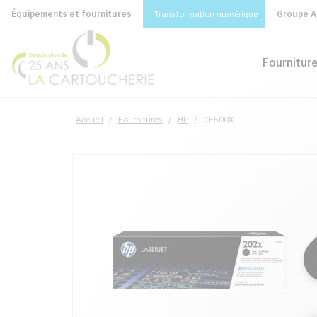
Équipements et fournitures
Transformation numérique
Groupe A&
Fournitur
Accueil
/
Fournitures
/
HP
/
CF500X