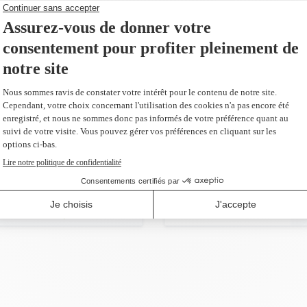
186,99 $
AJOUTER AU PANIER
emplacement du
plus 104,40 $)