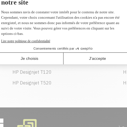
64,99 $
(2 et plus 62,20 $ CAD)
AJOUTER AU PANIER
HP Designjet T120
H
HP Designjet T520
H