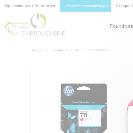
Équipements et fournitures
Transformation numérique
Groupe A&
Fournitur
Accueil
/
Fournitures
/
HP
/
CZ131A #711