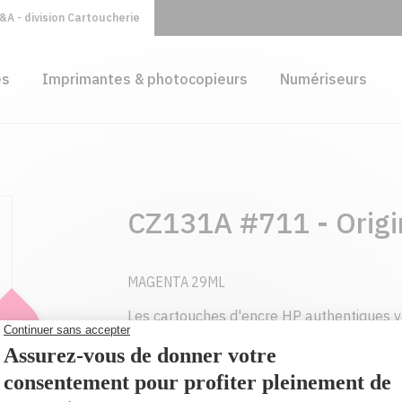
A - division Cartoucherie
es
Imprimantes & photocopieurs
Numériseurs
CZ131A #711 - Origi
MAGENTA 29ML
Les cartouches d'encre HP authentiques 
durables et de qualité laser, page après 
attendez de cartouches spécialement con
HP.