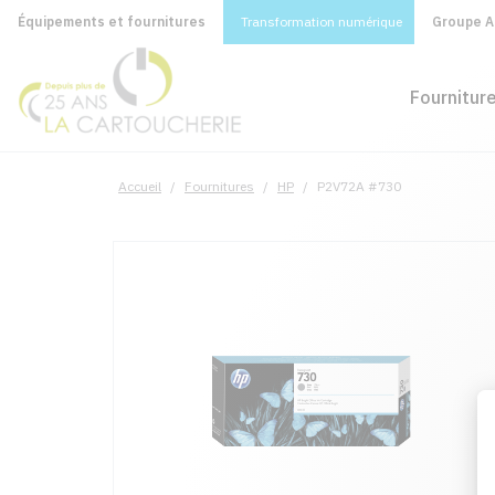
Équipements et fournitures
Transformation numérique
Groupe A&
Fournitur
Accueil
/
Fournitures
/
HP
/
P2V72A #730