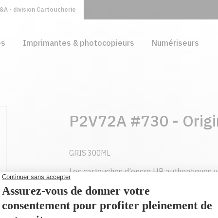
A - division Cartoucherie
es
Imprimantes & photocopieurs
Numériseurs
P2V72A #730 - Origi
GRIS 300ML
Les cartouches d'encre HP authentiques 
durables et de qualité laser, page après 
attendez de cartouches spécialement con
HP.