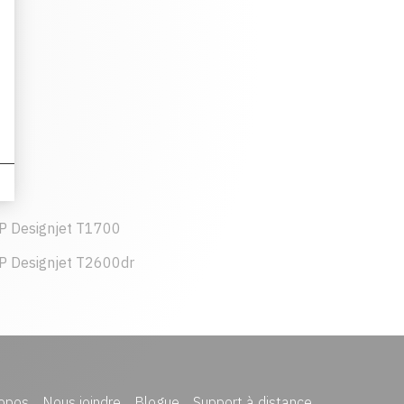
P Designjet T1700
P Designjet T2600dr
opos
Nous joindre
Blogue
Support à distance