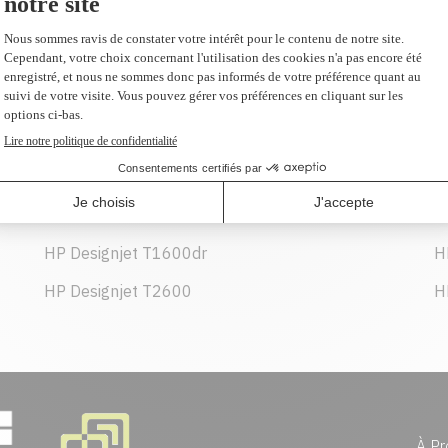
266,99 $
AJOUTER AU PANIER
HP Designjet T1600dr
H
HP Designjet T2600
H
À Pr