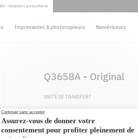
A - division Cartoucherie
es
Imprimantes & photocopieurs
Numériseurs
Q3658A - Original
UNITÉ DE TRANSFERT
249,99 $
AJOUTER AU PANIER