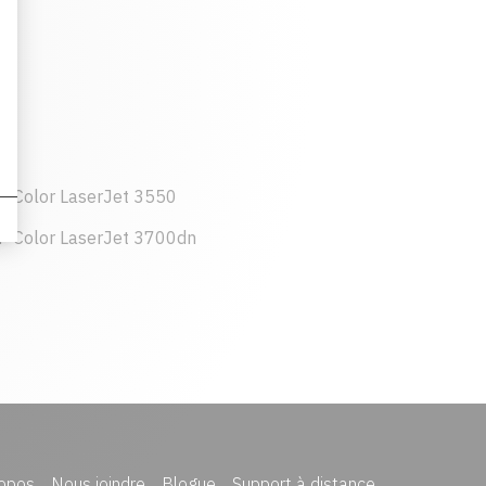
P Color LaserJet 3550
P Color LaserJet 3700dn
opos
Nous joindre
Blogue
Support à distance