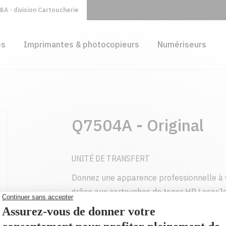
A - division Cartoucherie
es
Imprimantes & photocopieurs
Numériseurs
Q7504A - Original
UNITÉ DE TRANSFERT
Donnez une apparence professionnelle à 
grâce aux cartouches de toner HP LaserJe
conçues pour votre imprimante.