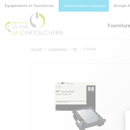
Équipements et fournitures
Transformation numérique
Groupe A&
Fournitur
Accueil
/
Fournitures
/
HP
/
Q7504A