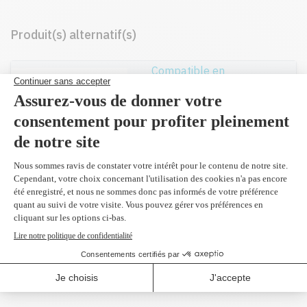
Produit(s) alternatif(s)
Compatible en
remplacement du
Q7581A
cyan 6,000 pages
159,99 $
Réusiné supérieur en
remplacement du
Q7581A
cyan 6,000 pages
169,99 $
(2 et plus
166,20 $)