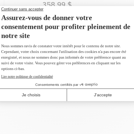
358,99 $
AJOUTER AU PANIER
ur en remplacement du
es
plus 166,20 $)