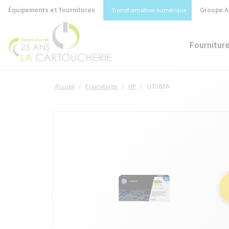
Équipements et fournitures
Transformation numérique
Groupe A&
Fournitur
Accueil
/
Fournitures
/
HP
/
Q7582A