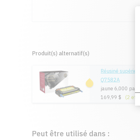
Produit(s) alternatif(s)
Réusiné supérie
Q7582A
jaune 6,000 pag
169,99 $
(2 et 
Peut être utilisé dans :