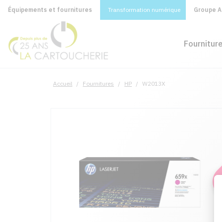
Équipements et fournitures
Transformation numérique
Groupe A&
Fournitur
Accueil
/
Fournitures
/
HP
/
W2013X