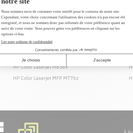
1080,99 $
AJOUTER AU PANIER
HP Color Laserjet M856x
H
HP Color Laserjet MFP M776z
H
À Pr