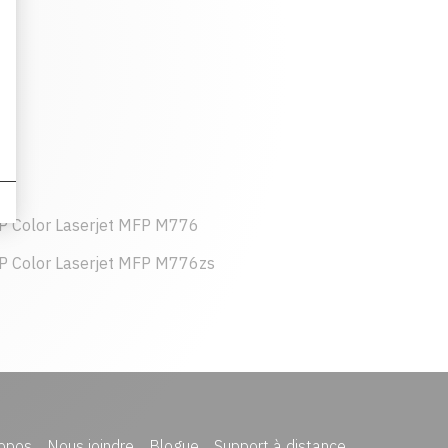
P Color Laserjet MFP M776
P Color Laserjet MFP M776zs
opos
Nous joindre
Blogue
Support à distance