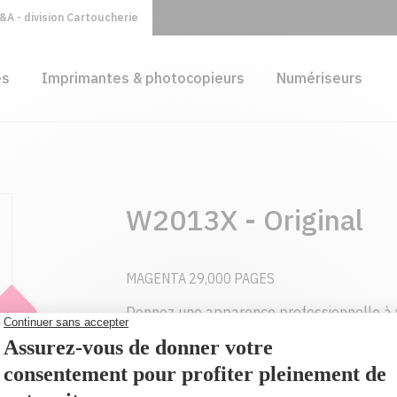
A - division Cartoucherie
es
Imprimantes & photocopieurs
Numériseurs
W2013X - Original
MAGENTA 29,000 PAGES
Donnez une apparence professionnelle à 
grâce aux cartouches de toner HP LaserJe
conçues pour votre imprimante.