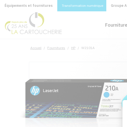
Équipements et fournitures
Transformation numérique
Groupe A&
Fournitur
Accueil
/
Fournitures
/
HP
/
W2101A