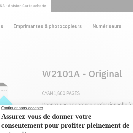
A - division Cartoucherie
es
Imprimantes & photocopieurs
Numériseurs
W2101A - Original
CYAN 1,800 PAGES
Donnez une apparence professionnelle à 
grâce aux cartouches de toner HP LaserJe
conçues pour votre imprimante.