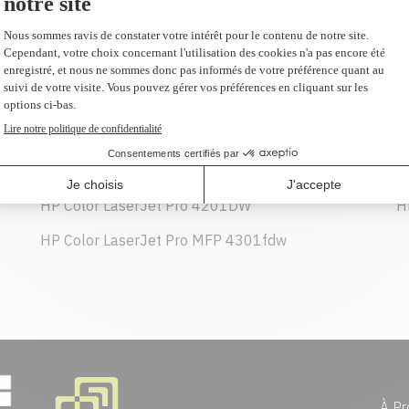
192,99 $
AJOUTER AU PANIER
HP Color LaserJet Pro 4201DW
H
HP Color LaserJet Pro MFP 4301fdw
À Pr