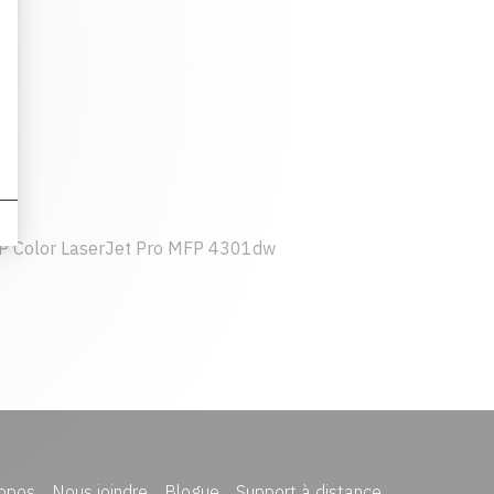
P Color LaserJet Pro MFP 4301dw
opos
Nous joindre
Blogue
Support à distance