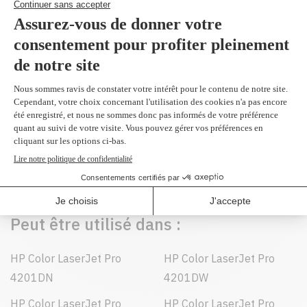
Produit(s) alternatif(s)
Compatible en
remplacement du
W2101X
cyan 5,500 pages
119,95 $
Peut être utilisé dans :
HP Color LaserJet Pro
HP Color LaserJet Pro
4201DN
4201DW
HP Color LaserJet Pro
HP Color LaserJet Pro