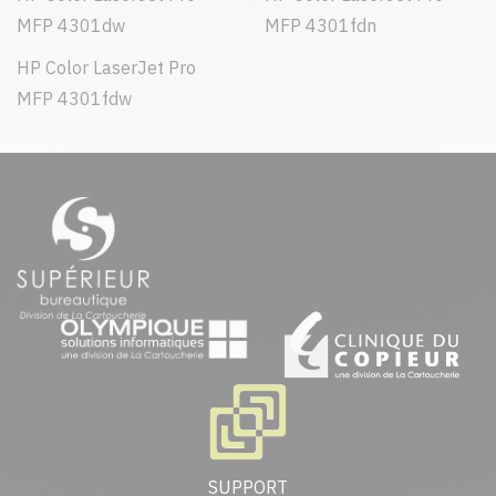
MFP 4301dw
MFP 4301fdn
HP Color LaserJet Pro
MFP 4301fdw
SUPPORT