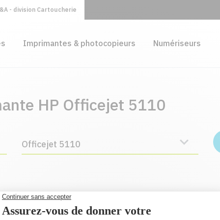
A - division Cartoucherie
es
Imprimantes & photocopieurs
Numériseurs
mante HP Officejet 5110
Officejet 5110
ur en remplacement du LCAHP15