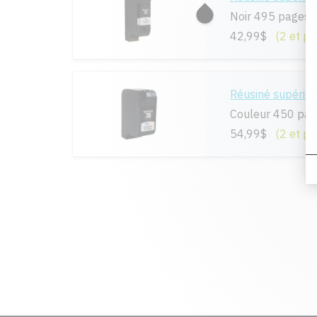
Noir 495 pages
42,99$
(2 et pl
Réusiné supérie
Couleur 450 pa
54,99$
(2 et pl