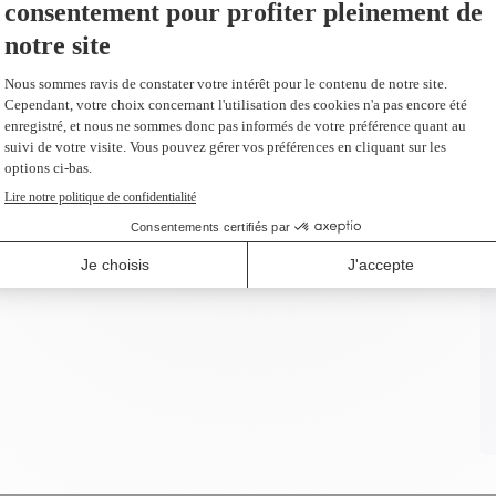
Ajouter
us 37,90 $)
ur en remplacement du LCAHP78
ges
Ajouter
us 52,80 $)