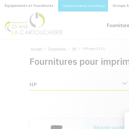
Équipements et fournitures
Transformation numérique
Groupe A&
Fournitur
Accueil
/
Fournitures
/
HP
/
Officejet 5110
Fournitures pour impri
HP
Réusiné supérie