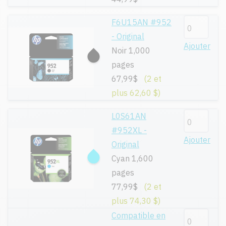
F6U15AN #952
- Original
Ajouter
Noir 1,000
pages
67,99$
(2 et
plus 62,60 $)
L0S61AN
#952XL -
Ajouter
Original
Cyan 1,600
pages
77,99$
(2 et
plus 74,30 $)
Compatible en