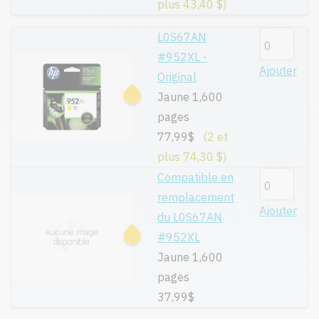
plus 43,40 $)
L0S67AN
#952XL -
Ajouter
Original
Jaune 1,600
pages
77,99$
(2 et
plus 74,30 $)
Compatible en
remplacement
Ajouter
du L0S67AN
#952XL
Jaune 1,600
pages
37,99$