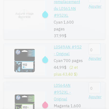
remplacement
Ajouter
du L0S61AN
#952XL
Cyan 1,600
pages
37,99$
L0S49AN #952
- Original
Ajouter
Cyan 700 pages
44,99$
(2 et
plus 43,40 $)
L0S64AN
#952XL -
Ajouter
Original
Magenta 1,600