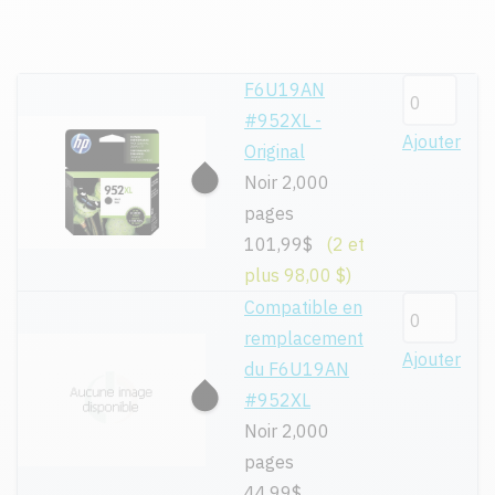
F6U19AN
#952XL -
Ajouter
Original
Noir 2,000
pages
101,99$
(2 et
plus 98,00 $)
Compatible en
remplacement
Ajouter
du F6U19AN
#952XL
Noir 2,000
pages
44,99$