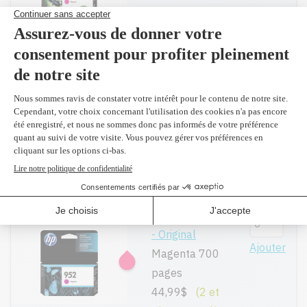
pages
77,99$
(2 et
plus 74,30 $)
Compatible en
remplacement
Ajouter
du L0S64AN
#952XL
Magenta 1,600
pages
37,99$
L0S52AN #952
- Original
Ajouter
Magenta 700
pages
44,99$
(2 et