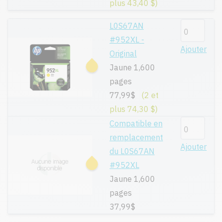
plus 43,40 $)
L0S67AN
#952XL -
Ajouter
Original
Jaune 1,600
pages
77,99$
(2 et
plus 74,30 $)
Compatible en
remplacement
Ajouter
du L0S67AN
#952XL
Jaune 1,600
pages
37,99$