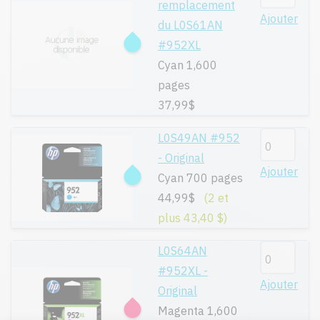
remplacement
Ajouter
du L0S61AN
#952XL
Cyan 1,600
pages
37,99$
L0S49AN #952
- Original
Ajouter
Cyan 700 pages
44,99$
(2 et
plus 43,40 $)
L0S64AN
#952XL -
Ajouter
Original
Magenta 1,600