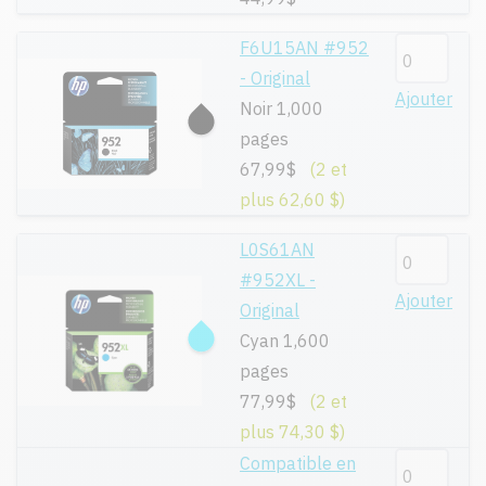
F6U15AN #952
- Original
Ajouter
Noir 1,000
pages
67,99$
(2 et
plus 62,60 $)
L0S61AN
#952XL -
Ajouter
Original
Cyan 1,600
pages
77,99$
(2 et
plus 74,30 $)
Compatible en