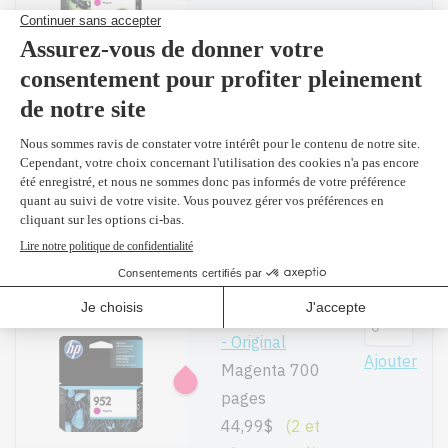
pages
77,99$
(2 et
plus 74,30 $)
Compatible en
remplacement
Ajouter
du L0S64AN
#952XL
Magenta 1,600
pages
37,99$
L0S52AN #952
- Original
Ajouter
Magenta 700
pages
44,99$
(2 et