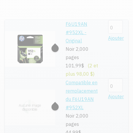
F6U19AN
#952XL -
Ajouter
Original
Noir 2,000
pages
101,99$
(2 et
plus 98,00 $)
Compatible en
remplacement
Ajouter
du F6U19AN
#952XL
Noir 2,000
pages
44,99$