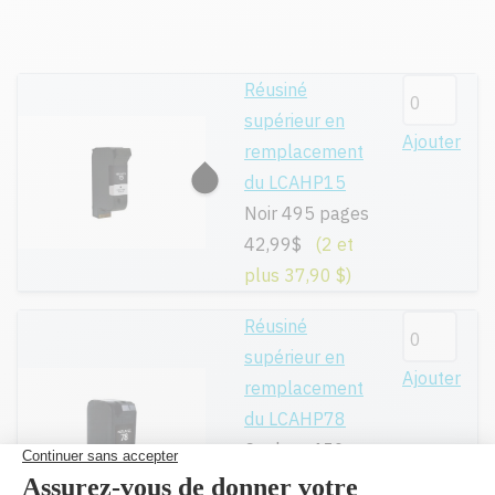
Réusiné
supérieur en
Ajouter
remplacement
du LCAHP15
Noir 495 pages
42,99$
(2 et
plus 37,90 $)
Réusiné
supérieur en
Ajouter
remplacement
du LCAHP78
Couleur 450
pages