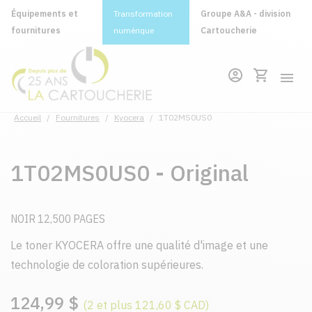
Équipements et
Transformation
Groupe A&A - division
fournitures
numérique
Cartoucherie
Accueil
/
Fournitures
/
Kyocera
/
1T02MS0US0
1T02MS0US0 - Original
NOIR 12,500 PAGES
Le toner KYOCERA offre une qualité d'image et une
technologie de coloration supérieures.
124,99 $
(2 et plus 121,60 $ CAD)