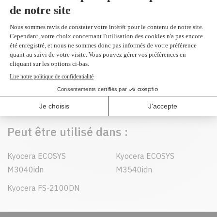
Compatible en
remplacement du
1T02MS0US0
noir 12,500 pages
79,95 $
Peut être utilisé dans :
Kyocera ECOSYS
Kyocera ECOSYS
M3040idn
M3540idn
Kyocera FS-2100DN